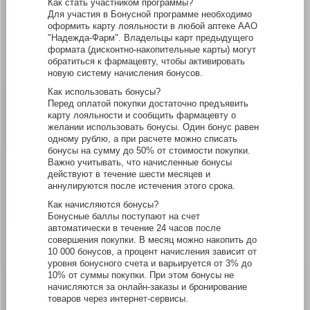
Как стать участником программы?
Для участия в Бонусной программе необходимо
оформить карту лояльности в любой аптеке ААО
"Надежда-Фарм". Владельцы карт предыдущего
формата (дисконтно-накопительные карты) могут
обратиться к фармацевту, чтобы активировать
новую систему начисления бонусов.
Как использовать бонусы?
Перед оплатой покупки достаточно предъявить
карту лояльности и сообщить фармацевту о
желании использовать бонусы. Один бонус равен
одному рублю, а при расчете можно списать
бонусы на сумму до 50% от стоимости покупки.
Важно учитывать, что начисленные бонусы
действуют в течение шести месяцев и
аннулируются после истечения этого срока.
Как начисляются бонусы?
Бонусные баллы поступают на счет
автоматически в течение 24 часов после
совершения покупки. В месяц можно накопить до
10 000 бонусов, а процент начисления зависит от
уровня бонусного счета и варьируется от 3% до
10% от суммы покупки. При этом бонусы не
начисляются за онлайн-заказы и бронирование
товаров через интернет-сервисы.