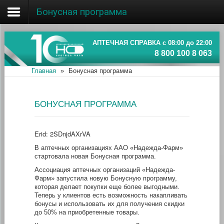
Бонусная программа
Главная
Об ассоциации
АПТЕЧНАЯ СПРАВКА с 08:00 до 22:00
8 800 100 8 063
Наши аптеки
Главная
»
Бонусная программа
Новости и акции
БОНУСНАЯ ПРОГРАММА
Информация
Erid: 2SDnjdAXrVA
В аптечных организациях ААО «Надежда-Фарм»
стартовала новая Бонусная программа.
Ассоциация аптечных организаций «Надежда-
Фарм» запустила новую Бонусную программу,
которая делает покупки еще более выгодными.
Теперь у клиентов есть возможность накапливать
бонусы и использовать их для получения скидки
до 50% на приобретенные товары.