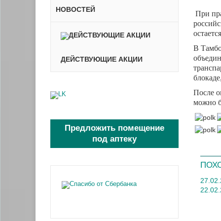
НОВОСТЕЙ
При пр
российс
остаетс
В Тамбо
объедин
ДЕЙСТВУЮЩИЕ АКЦИИ
транспа
блокаде
После о
можно б
Предложить помещение
под аптеку
ПОХ
27.02
22.02