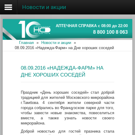
Новости и акции
Главная
Об ассоциации
АПТЕЧНАЯ СПРАВКА с 08:00 до 22:00
8 800 100 8 063
Наши аптеки
Главная
»
Новости и акции
»
08.09.2016 «Надежда-Фарм» на Дне хороших соседей
Новости и акции
Информация
08.09.2016 «НАДЕЖДА-ФАРМ» НА
ДНЕ ХОРОШИХ СОСЕДЕЙ
Праздник «День хороших соседей» стал доброй
традицией для жителей Московского микрорайона
г.Тамбова. 4 сентября жители северной части
города собрались во Французском парке для того,
чтобы завести новые знакомства, повеселиться
вместе, а также узнать новости своего
микрорайона.
Доброй новостью для гостей празника стала