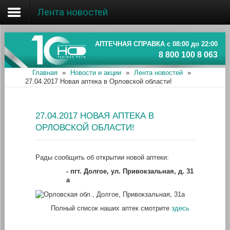
Лента новостей
Главная
Об ассоциации
АПТЕЧНАЯ СПРАВКА с 08:00 до 22:00
8 800 100 8 063
Наши аптеки
Главная
»
Новости и акции
»
Лента новостей
»
27.04.2017 Новая аптека в Орловской области!
Новости и акции
Информация
27.04.2017 НОВАЯ АПТЕКА В
ОРЛОВСКОЙ ОБЛАСТИ!
Рады сообщить об открытии новой аптеки:
- пгт. Долгое, ул. Привокзальная, д. 31
а
Полный список наших аптек смотрите
здесь