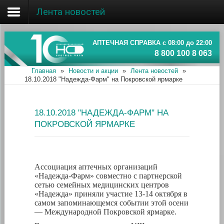
Лента новостей
Главная
Об ассоциации
АПТЕЧНАЯ СПРАВКА с 08:00 до 22:00
8 800 100 8 063
Наши аптеки
Главная
»
Новости и акции
»
Лента новостей
»
18.10.2018 "Надежда-Фарм" на Покровской ярмарке
Новости и акции
Информация
18.10.2018 "НАДЕЖДА-ФАРМ" НА
ПОКРОВСКОЙ ЯРМАРКЕ
Ассоциация аптечных организаций
«Надежда-Фарм» совместно с партнерской
сетью семейных медицинских центров
«Надежда» приняли участие 13-14 октября в
самом запоминающемся событии этой осени
— Международной Покровской ярмарке.