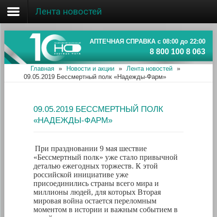
Лента новостей
Главная
Об ассоциации
АПТЕЧНАЯ СПРАВКА с 08:00 до 22:00
8 800 100 8 063
Наши аптеки
Главная
»
Новости и акции
»
Лента новостей
»
09.05.2019 Бессмертный полк «Надежды-Фарм»
Новости и акции
Информация
09.05.2019 БЕССМЕРТНЫЙ ПОЛК
«НАДЕЖДЫ-ФАРМ»
При праздновании 9 мая шествие
«Бессмертный полк» уже стало привычной
деталью ежегодных торжеств. К этой
российской инициативе уже
присоединились страны всего мира и
миллионы людей, для которых Вторая
мировая война остается переломным
моментом в истории и важным событием в