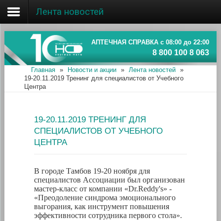
Лента новостей
Главная
Об ассоциации
АПТЕЧНАЯ СПРАВКА с 08:00 до 22:00
8 800 100 8 063
Наши аптеки
Главная
»
Новости и акции
»
Лента новостей
»
19-20.11.2019 Тренинг для специалистов от Учебного
Новости и акции
Центра
Информация
19-20.11.2019 ТРЕНИНГ ДЛЯ
СПЕЦИАЛИСТОВ ОТ УЧЕБНОГО
ЦЕНТРА
В городе Тамбов 19-20 ноября для
специалистов Ассоциации был организован
мастер-класс от компании «Dr.Reddy's» -
«Преодоление синдрома эмоционального
выгорания, как инструмент повышения
эффективности сотрудника первого стола».