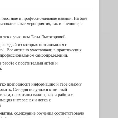
чностные и профессиональные навыки. На базе
разовательные мероприятия, так и внешние, с
аптек с участием Таты Лысогоровой.
а, каждый из которых познакомился с
о". Все активно участвовали в практических
в профессиональном самоопределении.
 работе с посетителями аптек и
й.
егко преподносит информацию и тебе самому
дложить. Сегодня получился отличный
текам, психотипы важны, как и работа с
мация интересная и легка к
о
онятны, содержание обучения соответствовало