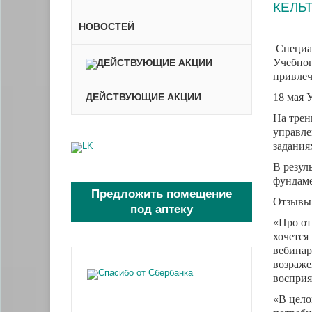
КЕЛЬ
НОВОСТЕЙ
Специа
Учебног
привлеч
ДЕЙСТВУЮЩИЕ АКЦИИ
18 мая 
На трен
управле
задания
В резул
фундаме
Предложить помещение
Отзывы
под аптеку
«Про от
хочется
вебинар
возраже
воспри
«В цело