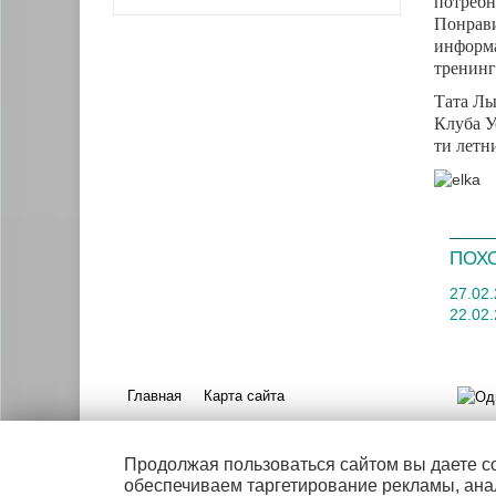
потребн
Понрави
информа
тренинг
Тата Лы
Клуба У
ти летн
ПОХ
27.02
22.02
Главная
Карта сайта
Продолжая пользоваться сайтом вы даете с
обеспечиваем таргетирование рекламы, ана