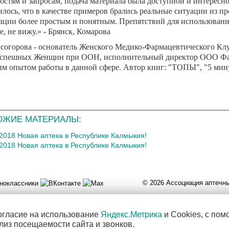
остям и запросам, подача материала была доступной и интересн
лось, что в качестве примеров брались реальные ситуации из пр
ции более простым и понятным. Препятствий для использования
е, не вижу.»
- Брянск, Комарова
согорова - основатель Женского Медико-Фармацевтического К
спешных Женщин при ООН, исполнительный директор ООО Фарма
им опытом работы в данной сфере. Автор книг: "ТОПЫ", "5 мину
ОЖИЕ МАТЕРИАЛЫ:
.2018 Новая аптека в Республике Калмыкия!
.2018 Новая аптека в Республике Калмыкия!
© 2026 Ассоциация аптеч
огласие на использование
Яндекс.Метрика
и Cookies, с по
лиз посещаемости сайта и звонков.