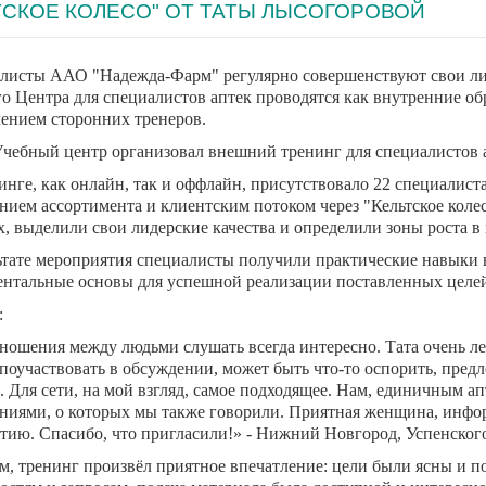
ТСКОЕ КОЛЕСО" ОТ ТАТЫ ЛЫСОГОРОВОЙ
листы ААО "Надежда-Фарм" регулярно совершенствуют свои ли
о Центра для специалистов аптек проводятся как внутренние об
ением сторонних тренеров.
Учебный центр организовал внешний тренинг для специалистов 
инге, как онлайн, так и оффлайн, присутствовало 22 специалист
нием ассортимента и клиентским потоком через "Кельтское колес
х, выделили свои лидерские качества и определили зоны роста 
ьтате мероприятия специалисты получили практические навыки в
нтальные основы для успешной реализации поставленных целе
:
ношения между людьми слушать всегда интересно. Тата очень л
 поучаствовать в обсуждении, может быть что-то оспорить, пре
.
Для сети, на мой взгляд, самое подходящее. Нам, единичным ап
ниями, о которых мы также говорили. Приятная женщина, инфор
ятию.
Спасибо, что пригласили!»
- Нижний Новгород, Успенског
м, тренинг произвёл приятное впечатление: цели были ясны и п