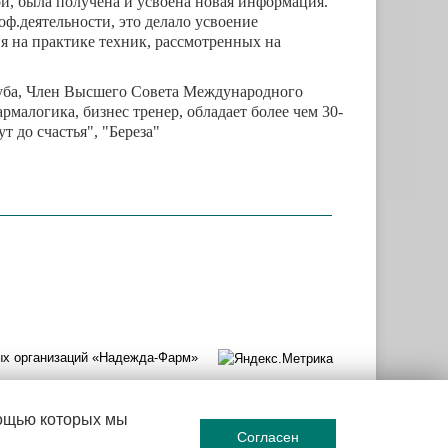
ой, была получена и усвоена новая информация.
оф.деятельности, это делало усвоение
 на практике техник, рассмотренных на
луба, Член Высшего Совета Международного
логика, бизнес тренер, обладает более чем 30-
т до счастья", "Береза"
ных организаций «Надежда-Фарм»
мощью которых мы
Согласен