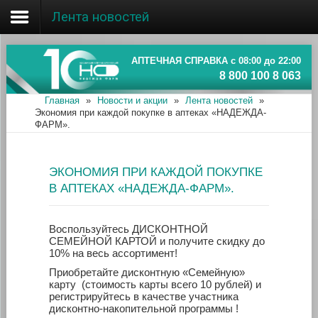
Лента новостей
Главная
Об
АПТЕЧНАЯ СПРАВКА с 08:00 до 22:00
ассоциации
8 800 100 8 063
Главная
»
Новости и акции
»
Лента новостей
»
Наши
Экономия при каждой покупке в аптеках «НАДЕЖДА-
аптеки
ФАРМ».
Новости
ЭКОНОМИЯ ПРИ КАЖДОЙ ПОКУПКЕ
и
В АПТЕКАХ «НАДЕЖДА-ФАРМ».
акции
Информация
Воспользуйтесь ДИСКОНТНОЙ
СЕМЕЙНОЙ КАРТОЙ и получите скидку до
10% на весь ассортимент!
Приобретайте дисконтную «Семейную»
карту (стоимость карты всего 10 рублей) и
регистрируйтесь в качестве участника
дисконтно-накопительной программы !