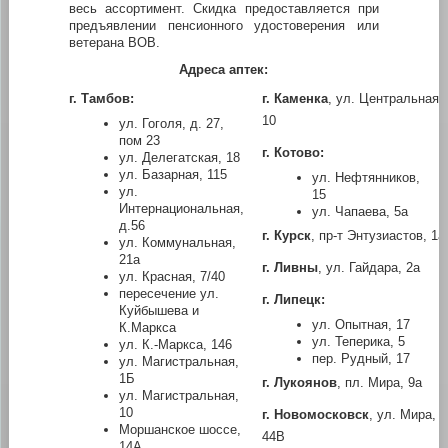
весь ассортимент. Скидка предоставляется при
предъявлении пенсионного удостоверения или
ветерана ВОВ.
Адреса аптек:
г. Тамбов:
г. Каменка
, ул. Центральная,
10
ул. Гоголя, д. 27,
пом 23
г. Котово:
ул. Делегатская, 18
ул. Базарная, 115
ул. Нефтянников,
ул.
15
Интернациональная,
ул. Чапаева, 5а
д.56
г. Курск
, пр-т Энтузиастов, 1а
ул. Коммунальная,
21а
г. Ливны
, ул. Гайдара, 2а
ул. Красная, 7/40
пересечение ул.
г. Липецк:
Куйбышева и
ул. Опытная, 17
К.Маркса
ул. Теперика, 5
ул. К.-Маркса, 146
пер. Рудный, 17
ул. Магистральная,
1Б
г. Лукоянов
, пл. Мира, 9а
ул. Магистральная,
10
г. Новомосковск
, ул. Мира,
Моршанское шоссе,
44В
14А