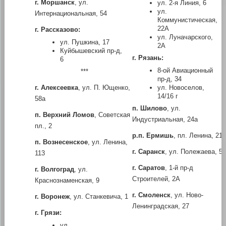
г. Моршанск
, ул.
ул. 2-я Линия, 6
ул.
Интернациональная, 54
Коммунистическая,
22А
г. Рассказово:
ул. Луначарского,
ул. Пушкина, 17
2А
Куйбышевский пр-д,
г. Рязань:
6
8-ой Авиационный
***
пр-д, 34
г. Алексеевка
, ул. П. Ющенко,
ул. Новоселов,
14/16 г
58а
п. Шилово
, ул.
п. Верхний Ломов
, Советская
Индустриальная, 24а
пл., 2
р.п. Ермишь
, пл. Ленина, 21
п. Вознесенское
, ул. Ленина,
г. Саранск
, ул. Полежаева, 50
113
г. Саратов
, 1-й пр-д
г. Волгоград
, ул.
Строителей, 2А
Краснознаменская, 9
г. Смоленск
, ул. Ново-
г. Воронеж
, ул. Станкевича, 1
Ленинградская, 27
г. Грязи:
ул.