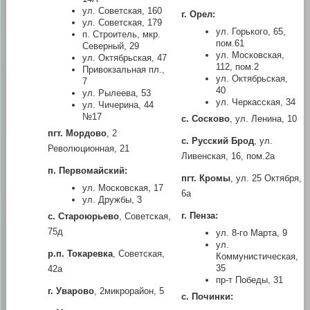
ул. Советская, 160
г. Орел:
ул. Советская, 179
ул. Горького, 65,
п. Строитель, мкр.
пом.61
Северный, 29
ул. Московская,
ул. Октябрьская, 47
112, пом.2
Привокзальная пл.,
ул. Октябрьская,
7
40
ул. Рылеева, 53
ул. Черкасская, 34
ул. Чичерина, 44
№17
с. Сосково
, ул. Ленина, 10
пгт. Мордово
, 2
с. Русский Брод
, ул.
Революционная, 21
Ливенская, 16, пом.2а
п. Первомайский:
пгт. Кромы
, ул. 25 Октября,
ул. Московская, 17
6а
ул. Дружбы, 3
г. Пенза:
с. Староюрьево
, Советская,
75д
ул. 8-го Марта, 9
ул.
р.п. Токаревка
, Советская,
Коммунистическая,
35
42а
пр-т Победы, 31
г. Уварово
, 2микрорайон, 5
с. Починки: