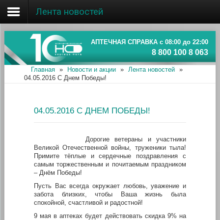
Лента новостей
Главная
Об ассоциации
АПТЕЧНАЯ СПРАВКА с 08:00 до 22:00
8 800 100 8 063
Наши аптеки
Главная
»
Новости и акции
»
Лента новостей
»
04.05.2016 С Днем Победы!
Новости и акции
Информация
04.05.2016 С ДНЕМ ПОБЕДЫ!
Дорогие ветераны и участники
Великой Отечественной войны, труженики тыла!
Примите тёплые и сердечные поздравления с
самым торжественным и почитаемым праздником
– Днём Победы!
Пусть Вас всегда окружает любовь, уважение и
забота близких, чтобы Ваша жизнь была
спокойной, счастливой и радостной!
9 мая в аптеках будет действовать скидка 9% на