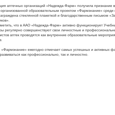
ция аптечных организаций «Надежда-Фарм» получила признание в
 организованной образовательным проектом «Фармзнание» среди 
аграждена стеклянной плакеткой и благодарственным письмом «З
иков».
тметить, что в ААО «Надежда-Фарм» активно функционирует Учебн
ры регулярно совершенствуют свои личностные и профессиональны
истов аптек проводятся как внутренние образовательные мероприя
в.
 «Фармзнание» ежегодно отмечает самых успешных и активных фа
 развиваться как профессионально, так и личностно.