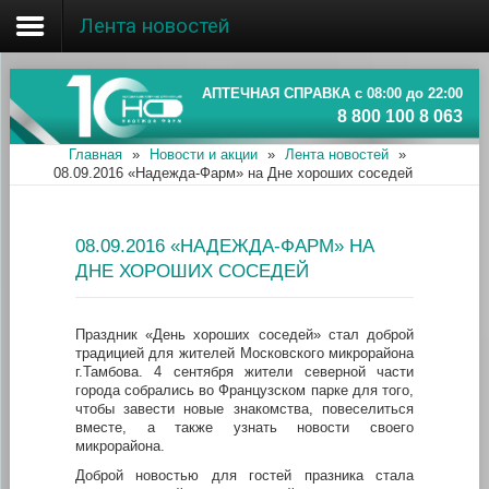
Лента новостей
Главная
Об ассоциации
АПТЕЧНАЯ СПРАВКА с 08:00 до 22:00
8 800 100 8 063
Наши аптеки
Главная
»
Новости и акции
»
Лента новостей
»
08.09.2016 «Надежда-Фарм» на Дне хороших соседей
Новости и акции
Информация
08.09.2016 «НАДЕЖДА-ФАРМ» НА
ДНЕ ХОРОШИХ СОСЕДЕЙ
Праздник «День хороших соседей» стал доброй
традицией для жителей Московского микрорайона
г.Тамбова. 4 сентября жители северной части
города собрались во Французском парке для того,
чтобы завести новые знакомства, повеселиться
вместе, а также узнать новости своего
микрорайона.
Доброй новостью для гостей празника стала