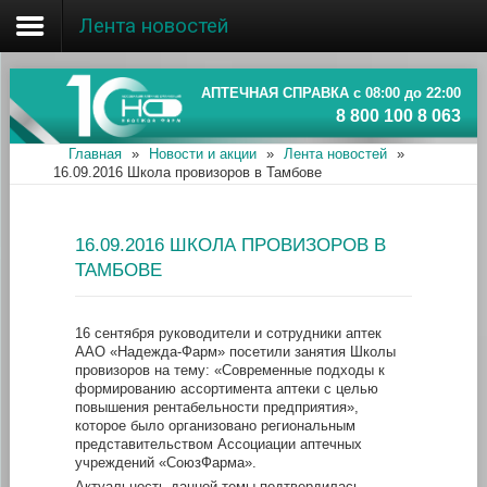
Лента новостей
Главная
Об ассоциации
АПТЕЧНАЯ СПРАВКА с 08:00 до 22:00
8 800 100 8 063
Наши аптеки
Главная
»
Новости и акции
»
Лента новостей
»
16.09.2016 Школа провизоров в Тамбове
Новости и акции
Информация
16.09.2016 ШКОЛА ПРОВИЗОРОВ В
ТАМБОВЕ
16 сентября руководители и сотрудники аптек
ААО «Надежда-Фарм» посетили занятия Школы
провизоров на тему: «Современные подходы к
формированию ассортимента аптеки с целью
повышения рентабельности предприятия»,
которое было организовано региональным
представительством Ассоциации аптечных
учреждений «СоюзФарма».
Актуальность данной темы подтвердилась