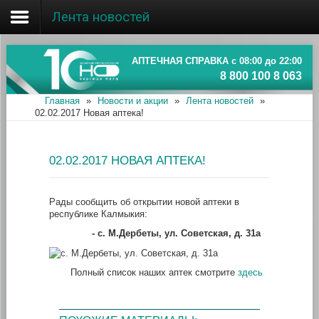
Лента новостей
Главная
Об ассоциации
АПТЕЧНАЯ СПРАВКА с 08:00 до 22:00
8 800 100 8 063
Наши аптеки
Главная
»
Новости и акции
»
Лента новостей
»
02.02.2017 Новая аптека!
Новости и акции
Информация
02.02.2017 НОВАЯ АПТЕКА!
Рады сообщить об открытии новой аптеки в
республике Калмыкия:
- с. М.Дербеты, ул. Советская, д. 31а
Полный список наших аптек смотрите
здесь